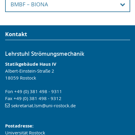
BMBF – BIONA
Quantifizierung von
Informationen
Teilprojekt:
Leitexperiment - Umströmung
Wassermassentransformationsprozessen in
eines Zylinderstumpfes
der Arkona-See – Einfluss von Offshore-
Bionische Innovationen für nachhaltige
Windkraftanlagen
Produkte und Technologien
Kontakt
Informationen
Teilprojekt:
Teilprojekt:
Fließexperimente
Entwicklung einer strukturierten
Beschichtung für maritime Systeme nach dem
Lehrstuhl Strömungsmechanik
Vorbild der Natur
Informationen
Statikgebäude Haus IV
Albert-Einstein-Straße 2
Informationen
18059 Rostock
Fon +49 (0) 381 498 - 9311
Fax +49 (0) 381 498 - 9312
sekretariat.lsm
@uni-rostock
.de
Postadresse:
Universität Rostock