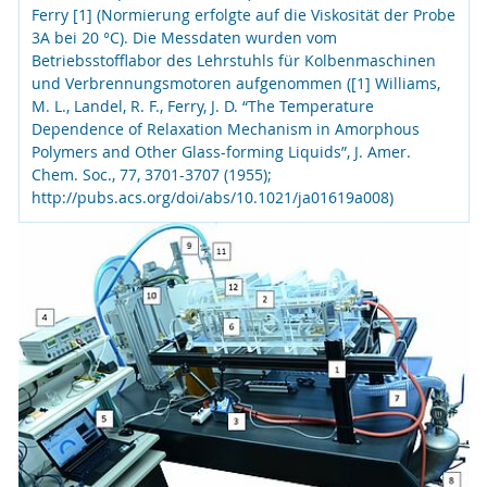
Ferry [1] (Normierung erfolgte auf die Viskosität der Probe
3A bei 20 °C). Die Messdaten wurden vom
Betriebsstofflabor des Lehrstuhls für Kolbenmaschinen
und Verbrennungsmotoren aufgenommen ([1] Williams,
M. L., Landel, R. F., Ferry, J. D. “The Temperature
Dependence of Relaxation Mechanism in Amorphous
Polymers and Other Glass-forming Liquids”, J. Amer.
Chem. Soc., 77, 3701-3707 (1955);
http://pubs.acs.org/doi/abs/10.1021/ja01619a008)