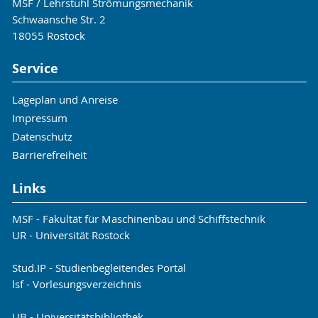
Informationen
MSF / Lehrstuhl Strömungsmechanik
ausbreiten, die Ausbreitungsrichtung der
Schwaansche Str. 2
Störung kann mit einer erheblichen
18055 Rostock
Vertikalkomponente behaftet sein, so dass die
Schwerewelle über den mit ihr transportierten
Service
Impuls wesentlich in den Energiehaushalt der
verschiedenen Schichten eingreifen kann.
Lageplan und Anreise
Impressum
Informationen
Datenschutz
Barrierefreiheit
Links
MSF - Fakultät für Maschinenbau und Schiffstechnik
UR - Universität Rostock
Stud.IP - Studienbegleitendes Portal
lsf - Vorlesungsverzeichnis
UB - Universitätsbibliothek