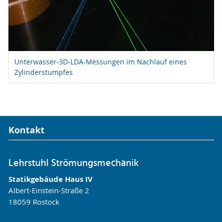
Unterwasser-3D-LDA-Messungen im Nachlauf eines
Zylinderstumpfes
Kontakt
Lehrstuhl Strömungsmechanik
Statikgebäude Haus IV
Albert-Einstein-Straße 2
18059 Rostock