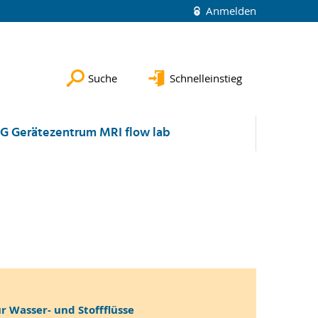
Anmelden
Suche
Schnelleinstieg
G Gerätezentrum MRI flow lab
r Wasser- und Stoffflüsse