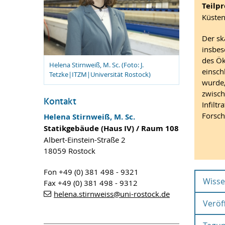
Teilpr
Küsten
Der sk
insbes
des Ök
Helena Stirnweiß, M. Sc. (Foto: J.
einsch
Tetzke|ITZM|Universität Rostock)
wurde,
zwisch
Kontakt
Infilt
Forsch
Helena Stirnweiß, M. Sc.
Statikgebäude (Haus IV) / Raum 108
Albert-Einstein-Straße 2
18059 Rostock
Fon +49 (0) 381 498 - 9321
Wisse
Fax +49 (0) 381 498 - 9312
helena.stirnweiss
@uni-rostock
.de
Veröf
Zei