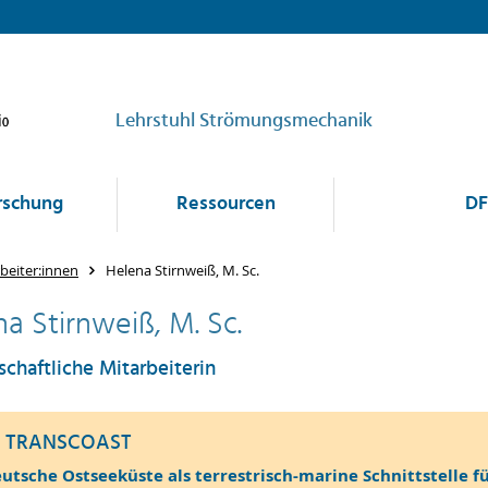
Lehrstuhl Strömungsmechanik
rschung
Ressourcen
DF
beiter:innen
Helena Stirnweiß, M. Sc.
a Stirnweiß, M. Sc.
chaftliche Mitarbeiterin
ic TRANSCOAST
utsche Ostseeküste als terrestrisch-marine Schnittstelle fü