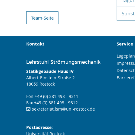
Tagun
Stirnw
201
Seabe
Sonst
Stirnw
Wave 
Team-Seite
Explo
In: Es
201
Klettk
Erfors
Flow-
In: Ra
Stirnw
201
GALA, 
groun
Kontakt
Service
A Wav
EGU Ge
In:
Jou
Lageplan
Klettk
Lehrstuhl Strömungsmechanik
Impress
seit
Turbu
Klettk
Stirnw
Datensc
Der Ei
Turbu
Statikgebäude Haus IV
The i
Albert-Einstein-Straße 2
Barrieref
In: Käh
seaflo
mixin
18059 Rostock
Fachta
EGU,
In: Jo
Fon +49 (0) 381 498 - 9311
Fax +49 (0) 381 498 - 9312
sekretariat.lsm
@uni-rostock
.de
Postadresse:
Universität Rostock