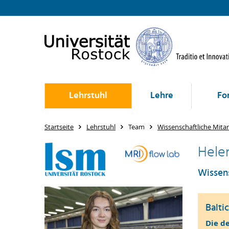
Lehrstuhl
Lehre
Fo
Startseite
Lehrstuhl
Team
Wissenschaftliche Mitar
Helen
Wissens
Balt
Die de