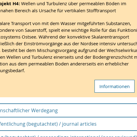
ojekt H4:
Wellen und Turbulenz über permeablen Böden im
nahen Bereich als Ursache für vertikalen Stofftransport
alare Transport von mit dem Wasser mitgeführten Substanzen,
ondere von Sauerstoff, spielt eine wichtige Rolle für das Funktion
osystems Ostsee. Während der konvektive Skalarentransport
ließlich der Einströmvorgänge aus der Nordsee intensiv untersuc
 besteht bei dem Mischungsvorgang aufgrund der Wechselwirku
en Wellen und Turbulenz einerseits und der Bodengrenzschicht m
ration aus dem permeablen Boden andererseits ein erheblicher
ungsbedarf.
Informationen
nschaftlicher Werdegang
fentlichung (begutachtet) / journal articles
t(raum)
Lebensstation