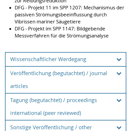
zur Reibungsreduktion
DFG - Projekt 11 im SPP 1207: Mechanismus der
passiven Strömungsbeeinflussung durch
Vibrissen mariner Säugetiere
DFG - Projekt im SPP 1147: Bildgebende
Messverfahren für die Strömungsanalyse
Wissenschaftlicher Werdegang
Veröffentlichung (begutachtet) / journal
Zeit(raum)
Lebensstation
articles
1966
geboren in Münster
Tagung (begutachtet) / proceedings
Stirnweiß, H.; Kandler, L.; Karow, N.;
Brede, M.
1993
Diplom in Physik an der
international (peer reviewed)
Seabed Microtopography Modulates Vertical
Georg-August Universität
Turbulent Transport and Porewater
Göttingen
Sonstige Veröffentlichung / other
Stirnweiß, H.; Bulwadda, A.; Grundmann,