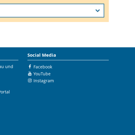
kturen
 der
tion
kturen
Social Media
ährend
bau und
Facebook
ch mit
YouTube
Topologie der Wirbelablösung
stiert
Instagram
(schematisch)
gien mit
ortal
 Aspekt
sätze.
FTLE aus RANS-Simulation einer