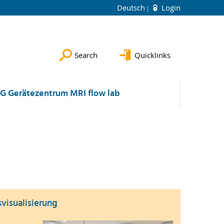
Deutsch
Login
Search
Quicklinks
G Gerätezentrum MRI flow lab
isualisierung