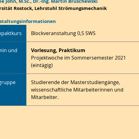
ne John, M.Sc., Dr.-Ing. Martin Bruschewski
rsität Rostock, Lehrstuhl Strömungsmechanik
staltungsinformationen
paktkurs
Blockveranstaltung 0,5 SWS
min und
Vorlesung, Praktikum
Projektwoche im Sommersemester 2021
(eintägig)
lgruppe
Studierende der Masterstudiengänge,
wissenschaftliche Mitarbeiterinnen und
Mitarbeiter.