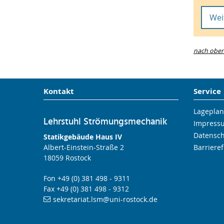
Wei
Inh
nach obe
Ents
domi
Natu
dera
Kontakt
Service
ist 
anw
Lageplan
sich
Lehrstuhl Strömungsmechanik
Impress
der 
Datensc
Statikgebäude Haus IV
heut
Albert-Einstein-Straße 2
Barrieref
unte
18059 Rostock
In d
Fon +49 (0) 381 498 - 9311
mögl
Fax +49 (0) 381 498 - 9312
vers
sekretariat.lsm
@uni-rostock
.de
bei 
topo