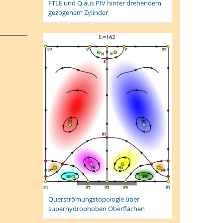
FTLE und Q aus PIV hinter drehendem
besonders geeignet bzw. ungeeignet für eine
gezogenem Zylinder
Querströmungstopologie über
superhydrophoben Oberflächen