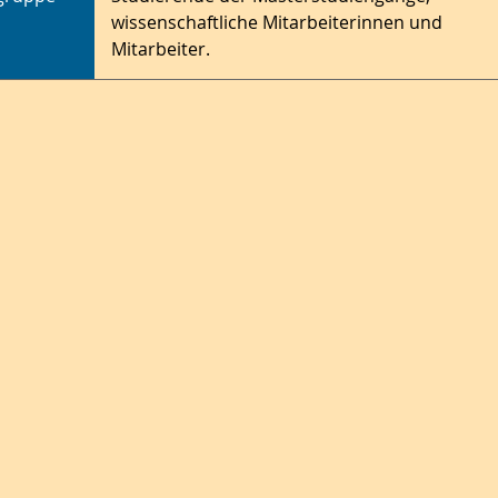
wissenschaftliche Mitarbeiterinnen und
en, welche Problemstellungen aus den Ingenieurswissenschaften 
Untersuchung sind.
Mitarbeiter.