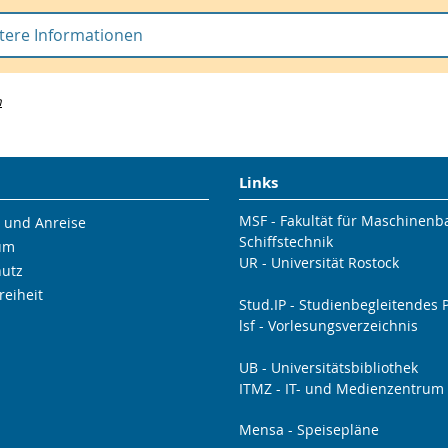
tere Informationen
alt des Kompaktkurses
n
tehung, Dynamik und Lebensdauer strömungsmechanischer Stru
nieren eine Vielzahl verschieden­artiger Strömungssituationen in
r und bei technischen Anwendungen. Eine zuverlässige Identifika
rtiger Strömungsmuster und Interpretation der extrahierten Stru
Links
daher sowohl im Bereich der Grundlagenforschung als auch bei
endungsnahen Optimierungsansätzen von großer Bedeutung. W
MSF - Fakultät für Maschinen
 und Anreise
 die ersten dokumentierten Bemühungen des 15. Jahrhunderts no
Schiffstechnik
um
Anfertigung und Beschreibung von Skizzen begnügen mussten, exi
UR - Universität Rostock
hutz
e eine Vielzahl verschiedener (computergestützter) Analysestrate
reiheit
rschiedlichen Schwerpunkten und Komplexitätsstufen.
Stud.IP - Studienbegleitendes P
lsf - Vorlesungsverzeichnis
iesem Kompaktkurs soll ein Einblick in die große Bandbreite der
ichen Analysetechniken gegeben werden, wobei eine Auswahl
UB - Universitätsbibliothek
ITMZ - IT- und Medienzentrum
chiedener Identifikationstechniken vorgestellt wird. Ein wichtiger
der Auswahl ist die grundlegende Unterscheidung zwischen rein
Mensa - Speisepläne
logischen, (lokalen) Euler'schen, Lagrange'schen und modalen An