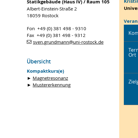
Kristi
Statikgebäude (Haus IV) / Raum 105
Unive
Albert-Einstein-Straße 2
18059 Rostock
Veran
Fon +49 (0) 381 498 - 9310
Kom
Fax +49 (0) 381 498 - 9312
sven.grundmann
@uni-rostock
.de
Ter
Ort
Übersicht
Kompaktkurs(e)
►
Magnetresonanz
Zie
►
Mustererkennung