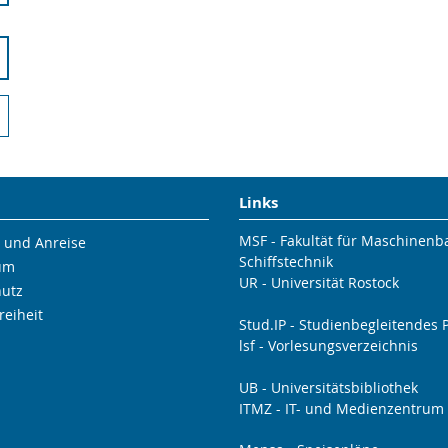
Links
MSF - Fakultät für Maschinen
 und Anreise
Schiffstechnik
um
UR - Universität Rostock
hutz
reiheit
Stud.IP - Studienbegleitendes P
lsf - Vorlesungsverzeichnis
UB - Universitätsbibliothek
ITMZ - IT- und Medienzentrum