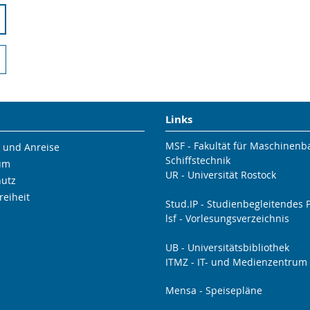
Links
MSF - Fakultät für Maschinen
 und Anreise
Schiffstechnik
um
UR - Universität Rostock
hutz
reiheit
Stud.IP - Studienbegleitendes P
lsf - Vorlesungsverzeichnis
UB - Universitätsbibliothek
ITMZ - IT- und Medienzentrum
Mensa - Speisepläne