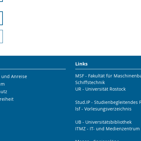
Links
MSF - Fakultät für Maschinen
 und Anreise
Schiffstechnik
um
UR - Universität Rostock
hutz
reiheit
Stud.IP - Studienbegleitendes P
lsf - Vorlesungsverzeichnis
UB - Universitätsbibliothek
ITMZ - IT- und Medienzentrum